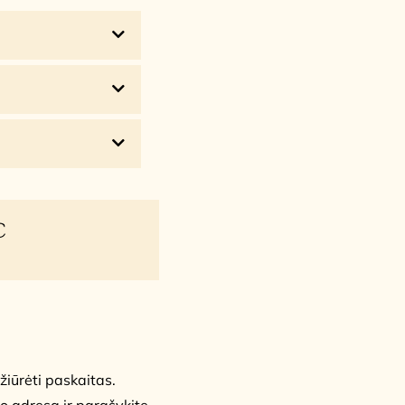
€
žiūrėti paskaitas.
to adresą ir parašykite