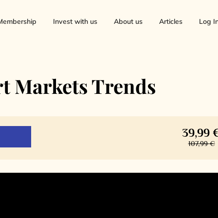
Membership
Invest with us
About us
Articles
Log I
rt Markets Trends
39,99
107,99
€