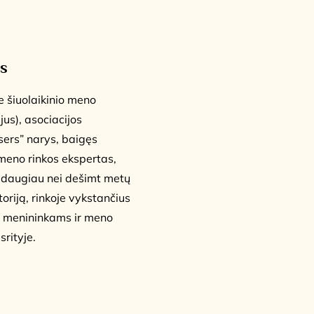
s
 šiuolaikinio meno
jus), asociacijos
sers” narys, baigęs
, meno rinkos ekspertas,
au daugiau nei dešimt metų
toriją, rinkoje vykstančius
a menininkams ir meno
srityje.