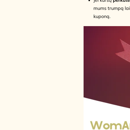
mums trumpą laiš
kuponą.