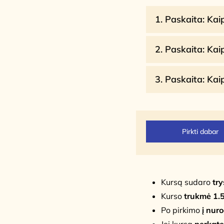
1. Paskaita: Kai
2. Paskaita: Kai
3. Paskaita: Kai
Pirkti dabar
Kursą sudaro
try
Kurso
trukmė 1.5
Po pirkimo
į nur
Jei kursą
perkat