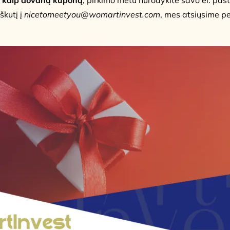
kutį į
nicetomeetyou@womartinvest.com
, mes atsiųsime p