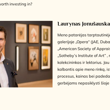
worth investing in?
Laurynas Jonušauska
Meno patarėjas tarptautinėje
galerijoje „Opera“ (JAE, Duba
„American Society of Apprai
„Sotheby’s Institute of Art” 
kolekcininkas ir lektorius. J
kalbantis apie meno rinką, is
procesus, kainas bei paded
gerbėjams nepasiklysti šioje 