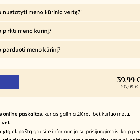
p nustatyti meno kūrinio vertę?"
p pirkti meno kūrinį?
p parduoti meno kūrinį?
39,99
107,99
€
s online paskaitos
, kurias galima žiūrėti bet kuriuo metu.
 val.
odytą el. paštą
gausite informaciją su prisijungimais, kaip per
e kaip dovanų kuponą
, pirkimo metu nurodykite savo el. paš